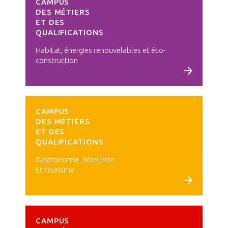
CAMPUS
DES MÉTIERS
ET DES
QUALIFICATIONS
Habitat, énergies renouvelables et éco-
construction
Voir le campus
CAMPUS
DES MÉTIERS
ET DES
QUALIFICATIONS
Gastronomie, hôtellerie
Et tourisme
Voir le campus
CAMPUS